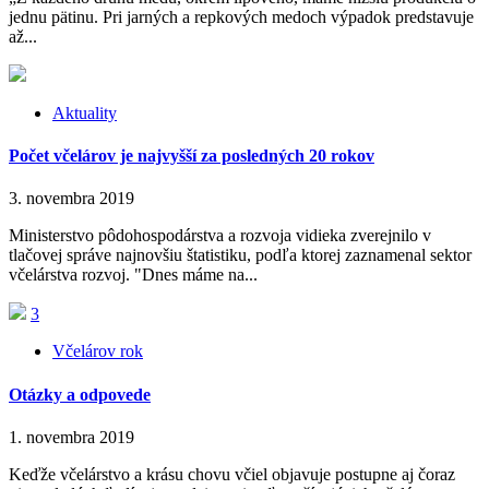
jednu pätinu. Pri jarných a repkových medoch výpadok predstavuje
až...
Aktuality
Počet včelárov je najvyšší za posledných 20 rokov
3. novembra 2019
Ministerstvo pôdohospodárstva a rozvoja vidieka zverejnilo v
tlačovej správe najnovšiu štatistiku, podľa ktorej zaznamenal sektor
včelárstva rozvoj. "Dnes máme na...
3
Včelárov rok
Otázky a odpovede
1. novembra 2019
Keďže včelárstvo a krásu chovu včiel objavuje postupne aj čoraz