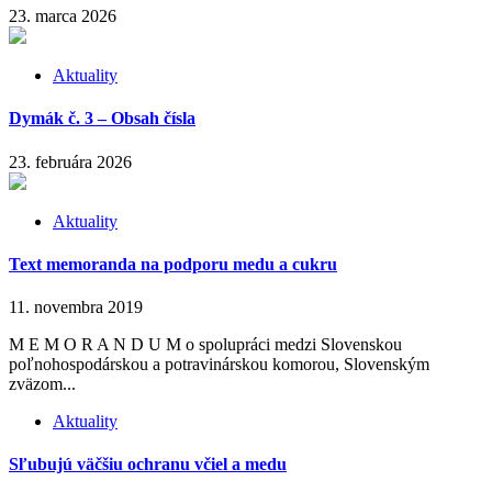
23. marca 2026
Aktuality
Dymák č. 3 – Obsah čísla
23. februára 2026
Aktuality
Text memoranda na podporu medu a cukru
11. novembra 2019
M E M O R A N D U M o spolupráci medzi Slovenskou
poľnohospodárskou a potravinárskou komorou, Slovenským
zväzom...
Aktuality
Sľubujú väčšiu ochranu včiel a medu