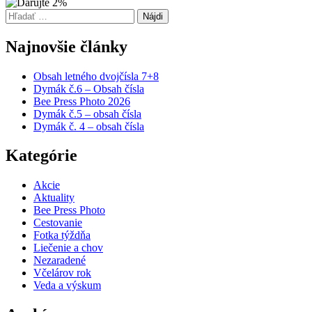
Hľadať:
Najnovšie články
Obsah letného dvojčísla 7+8
Dymák č.6 – Obsah čísla
Bee Press Photo 2026
Dymák č.5 – obsah čísla
Dymák č. 4 – obsah čísla
Kategórie
Akcie
Aktuality
Bee Press Photo
Cestovanie
Fotka týždňa
Liečenie a chov
Nezaradené
Včelárov rok
Veda a výskum