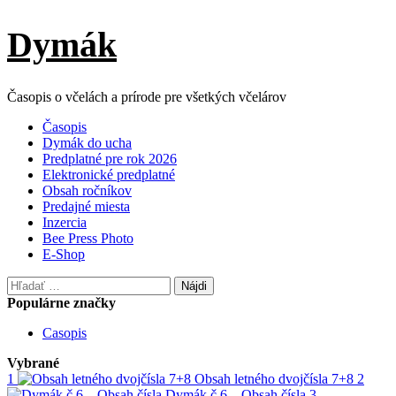
Skip
Dymák
to
content
Časopis o včelách a prírode pre všetkých včelárov
Primary
Časopis
Menu
Dymák do ucha
Predplatné pre rok 2026
Elektronické predplatné
Obsah ročníkov
Predajné miesta
Inzercia
Bee Press Photo
E-Shop
Hľadať:
Populárne značky
Casopis
Vybrané
1
Obsah letného dvojčísla 7+8
2
Dymák č.6 – Obsah čísla
3