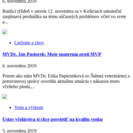
6. novembra 2019
Budúci týždeň v utorok 12. novembra sa v Košiciach uskutoční
zaujímavá prednáška na tému súčasných problémov včiel vo svete
a...
Liečenie a chov
MVDr. Ján Pastorek: Moje opatrenia proti MVP
6. novembra 2019
Potom ako nám MVDr. Erika Papierniková zo Štátnej veterinárnej a
potravinovej správy osvetlila aktuálnu situáciu s nákazou moru
včelieho plodu,...
Veda a výskum
Ústav včelárstva si chce posvietiť na kvalitu vosku
5. novembra 2019