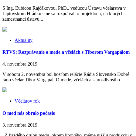
S Ing. Ľubicou Rajčákovou, PhD., vedúcou Ústavu včelárstva v
Liptovskom Hrádku sme sa rozprávali o projektoch, na ktorých
zamestnanci ústavu...
Aktuality
RTVS: Rozprávanie o mede a včelách s Tiborom Vargapálom
4. novembra 2019
V sobotu 2. novembra bol hosťom relácie Rádia Slovensko Dobré
ráno včelár Tibor Vargapál. O mede, včelách a starostlivosti o...
Včelárov rok
O med nás obralo počasie
3. novembra 2019
„Z každého druhu medu, okrem lipového, máme nižšiu produkciu o