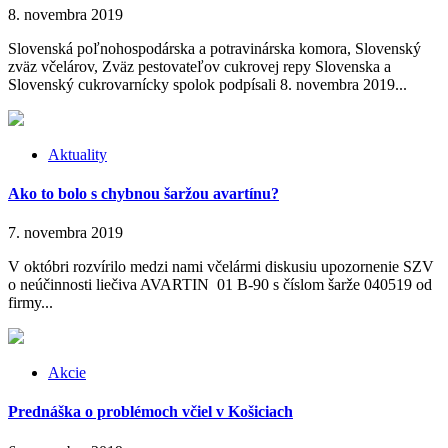
8. novembra 2019
Slovenská poľnohospodárska a potravinárska komora, Slovenský
zväz včelárov, Zväz pestovateľov cukrovej repy Slovenska a
Slovenský cukrovarnícky spolok podpísali 8. novembra 2019...
Aktuality
Ako to bolo s chybnou šaržou avartínu?
7. novembra 2019
V októbri rozvírilo medzi nami včelármi diskusiu upozornenie SZV
o neúčinnosti liečiva AVARTIN 01 B-90 s číslom šarže 040519 od
firmy...
Akcie
Prednáška o problémoch včiel v Košiciach