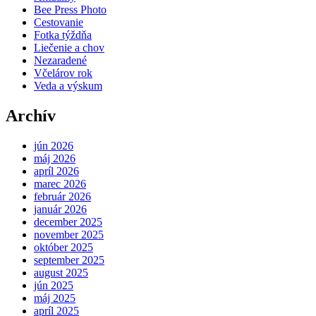
Bee Press Photo
Cestovanie
Fotka týždňa
Liečenie a chov
Nezaradené
Včelárov rok
Veda a výskum
Archív
jún 2026
máj 2026
apríl 2026
marec 2026
február 2026
január 2026
december 2025
november 2025
október 2025
september 2025
august 2025
jún 2025
máj 2025
apríl 2025