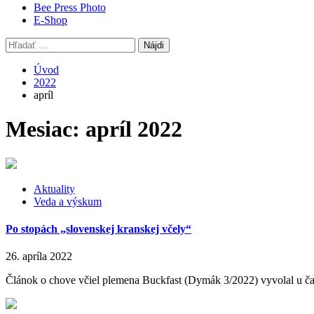
Bee Press Photo
E-Shop
Hľadať:
Úvod
2022
apríl
Mesiac:
apríl 2022
Aktuality
Veda a výskum
Po stopách „slovenskej kranskej včely“
26. apríla 2022
Článok o chove včiel plemena Buckfast (Dymák 3/2022) vyvolal u čast