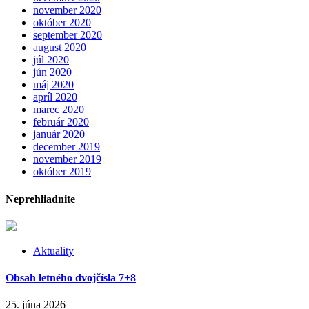
november 2020
október 2020
september 2020
august 2020
júl 2020
jún 2020
máj 2020
apríl 2020
marec 2020
február 2020
január 2020
december 2019
november 2019
október 2019
Neprehliadnite
Aktuality
Obsah letného dvojčísla 7+8
25. júna 2026