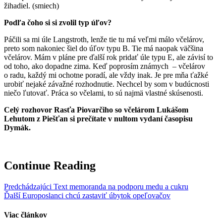
žihadiel. (smiech)
Podľa čoho si si zvolil typ úľov?
Páčili sa mi úle Langstroth, lenže tie tu má veľmi málo včelárov,
preto som nakoniec šiel do úľov typu B. Tie má naopak väčšina
včelárov. Mám v pláne pre ďalší rok pridať úle typu E, ale závisí to
od toho, ako dopadne zima. Keď poprosím známych – včelárov
o radu, každý mi ochotne poradí, ale vždy inak. Je pre mňa ťažké
urobiť nejaké závažné rozhodnutie. Nechcel by som v budúcnosti
niečo ľutovať. Práca so včelami, to sú najmä vlastné skúsenosti.
Celý rozhovor Rasťa Piovarčiho so včelárom Lukášom
Lehutom z Piešťan si prečítate v nultom vydaní časopisu
Dymák.
Continue Reading
Predchádzajúci
Text memoranda na podporu medu a cukru
Ďalší
Europoslanci chcú zastaviť úbytok opeľovačov
Viac článkov