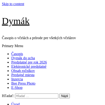
Skip to content
Dymák
Časopis o včelách a prírode pre všetkých včelárov
Primary Menu
Časopis
Dymák do ucha
Predplatné pre rok 2026
Elektronické predplatné
Obsah ročníkov
Predajné miesta
Inzercia
Bee Press Photo
E-Shop
Hľadať:
Úvod