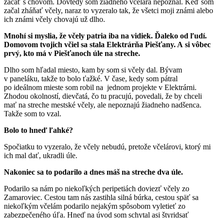
začať s chovom. Dovtedy som žiadneho včelára nepoznal. Keď som
začal zháňať včely, naraz to vyzeralo tak, že všetci moji známi alebo
ich známi včely chovajú už dlho.
Mnohí si myslia, že včely patria iba na vidiek. Ďaleko od ľudí.
Domovom tvojich včiel sa stala Elektrárňa Piešťany. A si vôbec
prvý, kto má v Piešťanoch úle na streche.
Dlho som hľadal miesto, kam by som si včely dal. Bývam
v paneláku, takže to bolo ťažké. V čase, kedy som pátral
po ideálnom mieste som robil na jednom projekte v Elektrárni.
Zhodou okolností, dievčatá, čo tu pracujú, povedali, že by chceli
mať na streche mestské včely, ale nepoznajú žiadneho nadšenca.
Takže som to vzal.
Bolo to hneď ľahké?
Spočiatku to vyzeralo, že včely nebudú, pretože včelárovi, ktorý mi
ich mal dať, ukradli úle.
Nakoniec sa to podarilo a dnes máš na streche dva úle.
Podarilo sa nám po niekoľkých peripetiách doviezť včely zo
Zamaroviec. Cestou tam nás zastihla silná búrka, cestou späť sa
niekoľkým včelám podarilo nejakým spôsobom vyletieť zo
zabezpečeného úľa. Hneď na úvod som schytal asi štyridsať