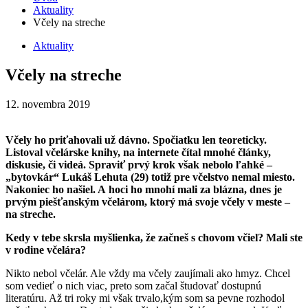
Aktuality
Včely na streche
Aktuality
Včely na streche
12. novembra 2019
Včely ho priťahovali už dávno. Spočiatku len teoreticky.
Listoval včelárske knihy, na internete čítal mnohé články,
diskusie, či videá. Spraviť prvý krok však nebolo ľahké –
„bytovkár“ Lukáš Lehuta (29) totiž pre včelstvo nemal miesto.
Nakoniec ho našiel. A hoci ho mnohí mali za blázna, dnes je
prvým piešťanským včelárom, ktorý má svoje včely v meste –
na streche.
Kedy v tebe skrsla myšlienka, že začneš s chovom včiel? Mali ste
v rodine včelára?
Nikto nebol včelár. Ale vždy ma včely zaujímali ako hmyz. Chcel
som vedieť o nich viac, preto som začal študovať dostupnú
literatúru. Až tri roky mi však trvalo,kým som sa pevne rozhodol