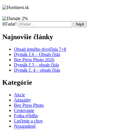
Hľadať:
Najnovšie články
Obsah letného dvojčísla 7+8
Dymák č.6 – Obsah čísla
Bee Press Photo 2026
Dymák č.5 – obsah čísla
Dymák č. 4 – obsah čísla
Kategórie
Akcie
Aktuality
Bee Press Photo
Cestovanie
Fotka týždňa
Liečenie a chov
Nezaradené