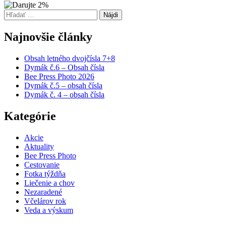
Hľadať:
Najnovšie články
Obsah letného dvojčísla 7+8
Dymák č.6 – Obsah čísla
Bee Press Photo 2026
Dymák č.5 – obsah čísla
Dymák č. 4 – obsah čísla
Kategórie
Akcie
Aktuality
Bee Press Photo
Cestovanie
Fotka týždňa
Liečenie a chov
Nezaradené
Včelárov rok
Veda a výskum