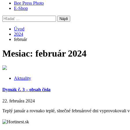
Bee Press Photo
E-Shop
Hľadať:
Úvod
2024
február
Mesiac:
február 2024
Aktuality
Dymák č. 3 – obsah čísla
22. februára 2024
Teplý január a rovnako teplé, slnečné februárové dni vyprovokovali vč