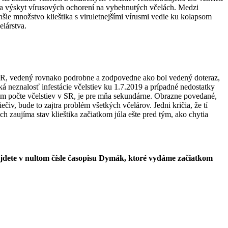
k a výskyt vírusových ochorení na vybehnutých včelách. Medzi
nšie množstvo klieštika s viruletnejšími vírusmi vedie ku kolapsom
lárstva.
b SR, vedený rovnako podrobne a zodpovedne ako bol vedený doteraz,
á neznalosť infestácie včelstiev ku 1.7.2019 a prípadné nedostatky
vom počte včelstiev v SR, je pre mňa sekundárne. Obrazne povedané,
čiv, bude to zajtra problém všetkých včelárov. Jedni kričia, že tí
ých zaujíma stav klieštika začiatkom júla ešte pred tým, ako chytia
dete v nultom čísle časopisu Dymák, ktoré vydáme začiatkom