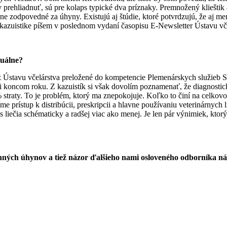
 prehliadnuť, sú pre kolaps typické dva príznaky. Premnožený kliešti
ne zodpovedné za úhyny. Existujú aj štúdie, ktoré potvrdzujú, že aj me
 kazuistike píšem v poslednom vydaní časopisu E-Newsletter Ústavu vče
tuálne?
no z Ústavu včelárstva preložené do kompetencie Plemenárskych služie
i koncom roku. Z kazuistík si však dovolím poznamenať, že diagnostick
% straty. To je problém, ktorý ma znepokojuje. Koľko to činí na celko
prístup k distribúcii, preskripcii a hlavne používaniu veterinárnych lie
as liečia schématicky a radšej viac ako menej. Je len pár výnimiek, ktor
ých úhynov a tiež názor ďalšieho nami osloveného odborníka náj