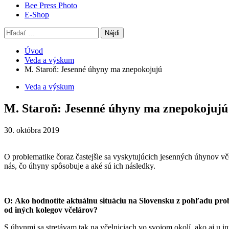
Bee Press Photo
E-Shop
Hľadať:
Úvod
Veda a výskum
M. Staroň: Jesenné úhyny ma znepokojujú
Veda a výskum
M. Staroň: Jesenné úhyny ma znepokojujú
30. októbra 2019
O problematike čoraz častejšie sa vyskytujúcich jesenných úhynov
nás, čo úhyny spôsobuje a aké sú ich následky.
O:
Ako hodnotíte aktuálnu situáciu na Slovensku z pohľadu pro
od iných kolegov včelárov?
S úhynmi sa stretávam tak na včelniciach vo svojom okolí, ako aj u i