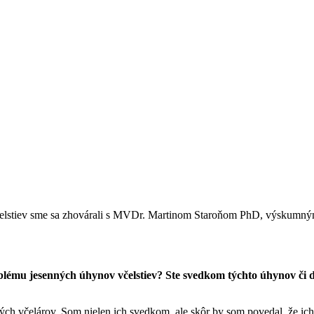
 včelstiev sme sa zhovárali s MVDr. Martinom Staroňom PhD, výskumn
blému jesenných úhynov včelstiev? Ste svedkom týchto úhynov či 
ných včelárov. Som nielen ich svedkom, ale skôr by som povedal, že ic