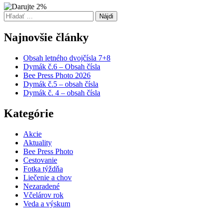
Hľadať:
Najnovšie články
Obsah letného dvojčísla 7+8
Dymák č.6 – Obsah čísla
Bee Press Photo 2026
Dymák č.5 – obsah čísla
Dymák č. 4 – obsah čísla
Kategórie
Akcie
Aktuality
Bee Press Photo
Cestovanie
Fotka týždňa
Liečenie a chov
Nezaradené
Včelárov rok
Veda a výskum