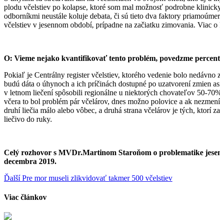
plodu včelstiev po kolapse, ktoré som mal možnosť podrobne klinicky
odborníkmi neustále koluje debata, či sú tieto dva faktory priamoúmer
včelstiev v jesennom období, prípadne na začiatku zimovania. Viac o
O: Vieme nejako kvantifikovať tento problém, povedzme percen
Pokiaľ je Centrálny register včelstiev, ktorého vedenie bolo nedáv
budú dáta o úhynoch a ich príčinách dostupné po uzatvorení zmien as
v letnom liečení spôsobili regionálne u niektorých chovateľov 50-70
včera to bol problém pár včelárov, dnes možno polovice a ak nezmeníme 
druhí liečia málo alebo vôbec, a druhá strana včelárov je tých, ktorí z
liečivo do ruky.
Celý rozhovor s MVDr.Martinom Staroňom o problematike jesenn
decembra 2019.
Continue
Ďalší
Pre mor museli zlikvidovať takmer 500 včelstiev
Reading
Viac článkov