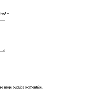
čené
*
pre moje budúce komentáre.