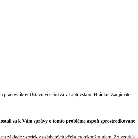
ým pracovníkov Ústavu včelárstva v Liptovskom Hrádku. Zaujímalo
dostali sa k Vám správy o tomto probléme aspoň sprostredkovane
h na základe vzoriek z oslabených včelstiev rekonštruujem. Zo vzoriek