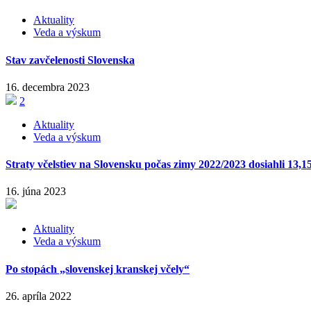
Aktuality
Veda a výskum
Stav zavčelenosti Slovenska
16. decembra 2023
2
Aktuality
Veda a výskum
Straty včelstiev na Slovensku počas zimy 2022/2023 dosiahli 13,
16. júna 2023
Aktuality
Veda a výskum
Po stopách „slovenskej kranskej včely“
26. apríla 2022