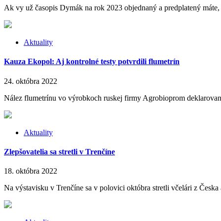
Ak vy už časopis Dymák na rok 2023 objednaný a predplatený máte, 
Aktuality
Kauza Ekopol: Aj kontrolné testy potvrdili flumetrín
24. októbra 2022
Nález flumetrínu vo výrobkoch ruskej firmy Agrobioprom deklarovaný
Aktuality
Zlepšovatelia sa stretli v Trenčíne
18. októbra 2022
Na výstavisku v Trenčíne sa v polovici októbra stretli včelári z Česka