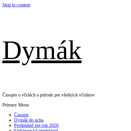
Skip to content
Dymák
Časopis o včelách a prírode pre všetkých včelárov
Primary Menu
Časopis
Dymák do ucha
Predplatné pre rok 2026
Elektronické predplatné