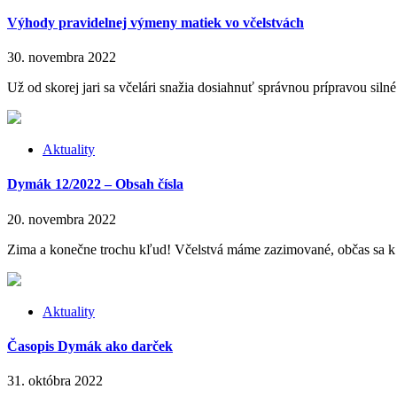
Výhody pravidelnej výmeny matiek vo včelstvách
30. novembra 2022
Už od skorej jari sa včelári snažia dosiahnuť správnou prípravou silné
Aktuality
Dymák 12/2022 – Obsah čísla
20. novembra 2022
Zima a konečne trochu kľud! Včelstvá máme zazimované, občas sa k ni
Aktuality
Časopis Dymák ako darček
31. októbra 2022