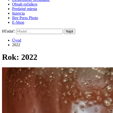
Obsah ročníkov
Predajné miesta
Inzercia
Bee Press Photo
E-Shop
Hľadať:
Úvod
2022
Rok:
2022