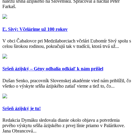
nálezu sršňa ázijského na Slovensku. Spracoval a načítal Peter
Farkaš.
Ľ. Sivý: Včelárime už 100 rokov
V obci Čabalovce pri Medzilaborciach včelári Ľubomír Sivý spolu s
celou širokou rodinou, pokračujú tak v tradícii, ktorá trvá už...
Sršeň ázijský – Gény odhalia odkiaľ k nám prišiel
Dušan Senko, pracovník Slovenskej akadémie vied nám priblížil, čo
všetko o výskyte sršňa ázijského zatiaľ vieme a tiež to, čo...
Sršeň ázijský je tu!
Redakcia Dymáku sledovala dianie okolo objavu a potvrdenia
prvého výskytu sršňa ázijského z prvej línie priamo v Palárikove.
Jana Obrancová...