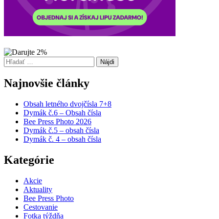
Hľadať:
Najnovšie články
Obsah letného dvojčísla 7+8
Dymák č.6 – Obsah čísla
Bee Press Photo 2026
Dymák č.5 – obsah čísla
Dymák č. 4 – obsah čísla
Kategórie
Akcie
Aktuality
Bee Press Photo
Cestovanie
Fotka týždňa