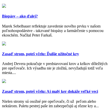
Biopásy – ako ďalej?
Marek Sebelbauer reflektuje zavedenie nového prvku v našom
poľnohospodárstve - takzvané biopásy a farmárčenie s pomocou
ekoschém. Načítal Peter Farkaš.
Zasaď strom, poteš včelu: Ďalšie užitočné kry
Andrej Devera pokračuje v predstavovaní krov a kríkov dôležitých
pre opeľovače. Ich výsadba nie je zložitá, nevyžadujú totiž veľa
miesta....
Zasaď strom, poteš včelu: Aj malý ker dokáže veľké veci
Nielen stromy sú osožné pre opeľovače, či už peľom alebo
nektárom. Paletu pestrej paše im zabezpečujú aj rôzne kry a...