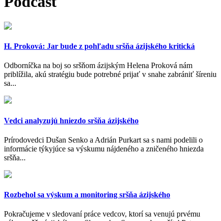
Podcast
H. Proková: Jar bude z pohľadu sršňa ázijského kritická
Odborníčka na boj so sršňom ázijským Helena Proková nám
priblížila, akú stratégiu bude potrebné prijať v snahe zabrániť šíreniu
sa...
Vedci analyzujú hniezdo sršňa ázijského
Prírodovedci Dušan Senko a Adrián Purkart sa s nami podelili o
informácie týkyjúce sa výskumu nájdeného a zničeného hniezda
sršňa...
Rozbehol sa výskum a monitoring sršňa ázijského
Pokračujeme v sledovaní práce vedcov, ktorí sa venujú prvému