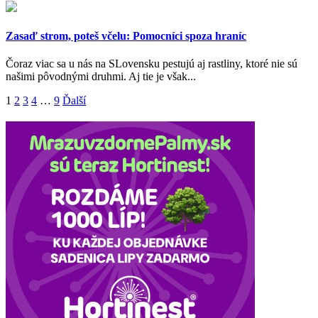
Zasaď strom, poteš včelu: Pomocníci spoza hraníc
Čoraz viac sa u nás na SLovensku pestujú aj rastliny, ktoré nie sú
našimi pôvodnými druhmi. Aj tie je však...
Navigácia
1
2
3
4
…
9
Ďalší
v
článkoch