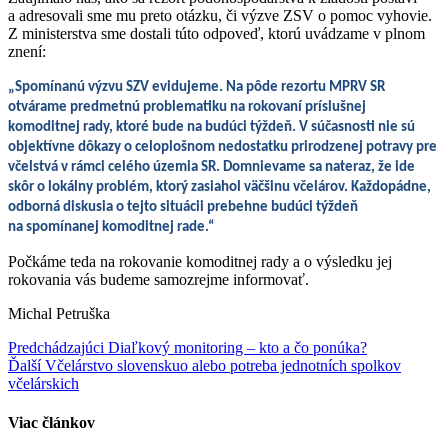
a adresovali sme mu preto otázku, či výzve ZSV o pomoc vyhovie.
Z ministerstva sme dostali túto odpoveď, ktorú uvádzame v plnom
znení:
„Spomínanú výzvu SZV evidujeme. Na pôde rezortu MPRV SR
otvárame predmetnú problematiku na rokovaní príslušnej
komoditnej rady, ktoré bude na budúci týždeň. V súčasnosti nie sú
objektívne dôkazy o celoplošnom nedostatku prirodzenej potravy pre
včelstvá v rámci celého územia SR. Domnievame sa nateraz, že ide
skôr o lokálny problém, ktorý zasiahol väčšinu včelárov. Každopádne,
odborná diskusia o tejto situácii prebehne budúci týždeň
na spomínanej komoditnej rade.“
Počkáme teda na rokovanie komoditnej rady a o výsledku jej
rokovania vás budeme samozrejme informovať.
Michal Petruška
Continue
Predchádzajúci
Diaľkový monitoring – kto a čo ponúka?
Ďalší
Včelárstvo slovenskuo alebo potreba jednotních spolkov
Reading
včelárskich
Viac článkov