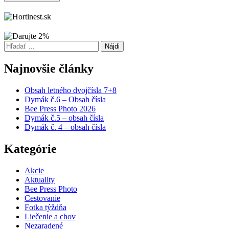
Hľadať:
Najnovšie články
Obsah letného dvojčísla 7+8
Dymák č.6 – Obsah čísla
Bee Press Photo 2026
Dymák č.5 – obsah čísla
Dymák č. 4 – obsah čísla
Kategórie
Akcie
Aktuality
Bee Press Photo
Cestovanie
Fotka týždňa
Liečenie a chov
Nezaradené