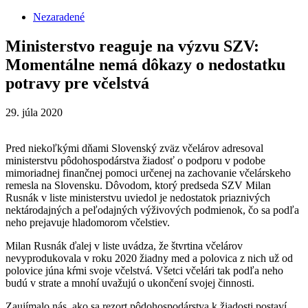
Nezaradené
Ministerstvo reaguje na výzvu SZV:
Momentálne nemá dôkazy o nedostatku
potravy pre včelstvá
29. júla 2020
Pred niekoľkými dňami Slovenský zväz včelárov adresoval
ministerstvu pôdohospodárstva žiadosť o podporu v podobe
mimoriadnej finančnej pomoci určenej na zachovanie včelárskeho
remesla na Slovensku. Dôvodom, ktorý predseda SZV Milan
Rusnák v liste ministerstvu uviedol je nedostatok priaznivých
nektárodajných a peľodajných výživových podmienok, čo sa podľa
neho prejavuje hladomorom včelstiev.
Milan Rusnák ďalej v liste uvádza, že štvrtina včelárov
nevyprodukovala v roku 2020 žiadny med a polovica z nich už od
polovice júna kŕmi svoje včelstvá. Všetci včelári tak podľa neho
budú v strate a mnohí uvažujú o ukončení svojej činnosti.
Zaujímalo nás, ako sa rezort pôdohospodárstva k žiadosti postaví